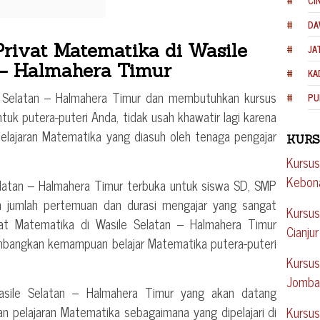
CI
DA
Privat Matematika di Wasile
JA
 – Halmahera Timur
KA
 Selatan – Halmahera Timur dan membutuhkan kursus
PU
ntuk putera-puteri Anda, tidak usah khawatir lagi karena
 pelajaran Matematika yang diasuh oleh tenaga pengajar
KURS
.
Kursus
Kebon
elatan – Halmahera Timur terbuka untuk siswa SD, SMP
 jumlah pertemuan dan durasi mengajar yang sangat
Kursus
vat Matematika di Wasile Selatan – Halmahera Timur
Cianjur
mbangkan kemampuan belajar Matematika putera-puteri
Kursus
Jomba
asile Selatan – Halmahera Timur yang akan datang
n pelajaran Matematika sebagaimana yang dipelajari di
Kursus