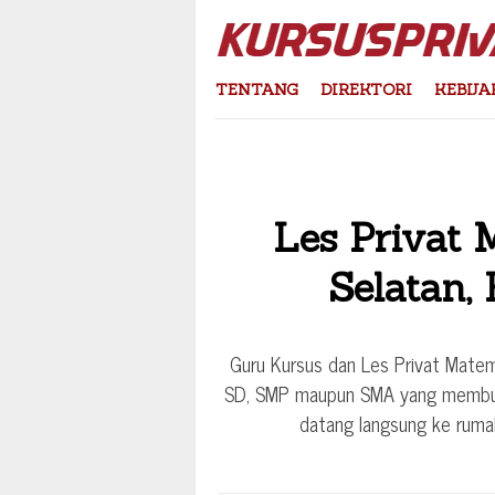
Skip
to
content
TENTANG
DIREKTORI
KEBIJA
Les Privat 
Selatan,
Guru Kursus dan Les Privat Matem
SD, SMP maupun SMA yang membutu
datang langsung ke rumah