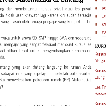
CI
ng dan membutuhkan kursus privat atau les privat
DA
a, tidak usah khawatir lagi karena kini sudah tersedia
JA
ka yang diasuh oleh tenaga pengajar yang kompeten dan
KA
PU
terbuka untuk siswa SD, SMP hingga SMA dan sederajat.
i mengajar yang sangat fleksibel membuat kursus les
KURS
njadi pilihan tepat untuk mengembangkan kemampuan
Kursus
da.
Margam
Sintang yang akan datang langsung ke rumah Anda
Kursus
sebagaimana yang dipelajari di sekolah putera-puteri
Laung
eka menyelesaikan pekerjaan rumah (PR) Matematika
ya.
Les Pr
Basse
Kursus