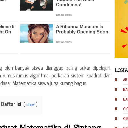
 oleh banyak siswa dianggap paling sukar dipelajari.
LOKA
n rumus-rumus algoritma, perkalian sistem kuadrat dan
AR
ka dasar Matematika siswa juga kurang bagus.
BA
BA
Daftar Isi
show
CI
CI
rivat Matematika di Sintang