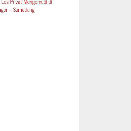
 Les Privat Mengemudi di
angor – Sumedang