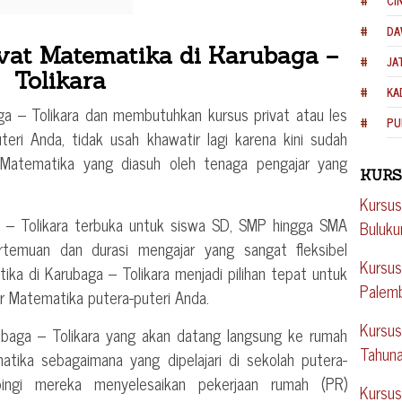
CI
DA
vat Matematika di Karubaga –
JA
Tolikara
KA
a – Tolikara dan membutuhkan kursus privat atau les
PU
teri Anda, tidak usah khawatir lagi karena kini sudah
an Matematika yang diasuh oleh tenaga pengajar yang
KURS
Kursus
a – Tolikara terbuka untuk siswa SD, SMP hingga SMA
Buluk
rtemuan dan durasi mengajar yang sangat fleksibel
Kursus
ka di Karubaga – Tolikara menjadi pilihan tepat untuk
Palem
Matematika putera-puteri Anda.
Kursus
ubaga – Tolikara yang akan datang langsung ke rumah
Tahuna
tika sebagaimana yang dipelajari di sekolah putera-
ingi mereka menyelesaikan pekerjaan rumah (PR)
Kursus