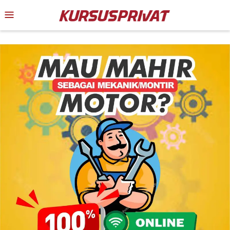
Skip
Mobile
to
Menu
content