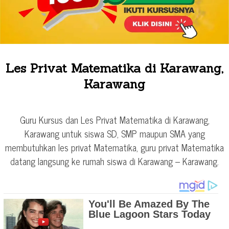
Les Privat Matematika di Karawang,
Karawang
Guru Kursus dan Les Privat Matematika di Karawang,
Karawang untuk siswa SD, SMP maupun SMA yang
membutuhkan les privat Matematika, guru privat Matematika
datang langsung ke rumah siswa di Karawang – Karawang.