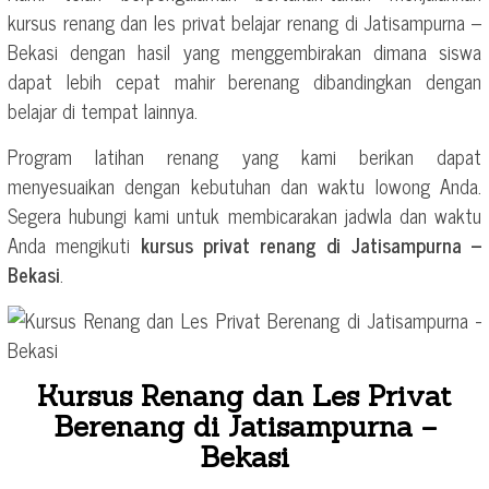
kursus renang dan les privat belajar renang di Jatisampurna –
Bekasi dengan hasil yang menggembirakan dimana siswa
dapat lebih cepat mahir berenang dibandingkan dengan
belajar di tempat lainnya.
Program latihan renang yang kami berikan dapat
menyesuaikan dengan kebutuhan dan waktu lowong Anda.
Segera hubungi kami untuk membicarakan jadwla dan waktu
Anda mengikuti
kursus privat renang di Jatisampurna –
Bekasi
.
Kursus Renang dan Les Privat
Berenang di Jatisampurna –
Bekasi