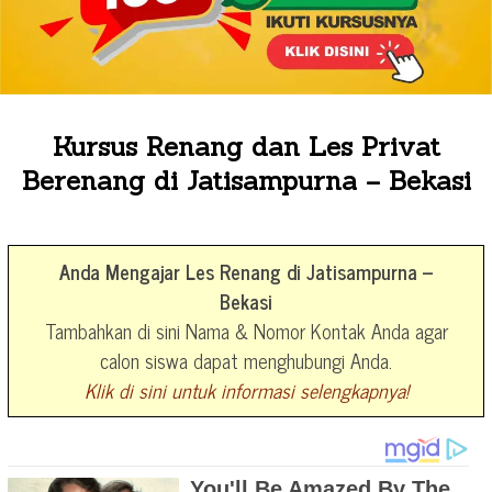
Kursus Renang dan Les Privat
Berenang di Jatisampurna – Bekasi
Anda Mengajar Les Renang di Jatisampurna –
Bekasi
Tambahkan di sini Nama & Nomor Kontak Anda agar
calon siswa dapat menghubungi Anda.
Klik di sini untuk informasi selengkapnya!