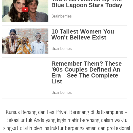
Kursus Renang dan Les Privat Berenang di Jatisampurna –
Bekasi untuk Anda yang ingin mahir berenang dalam waktu
singkat dilatih oleh instruktur berpengalaman dan profesional