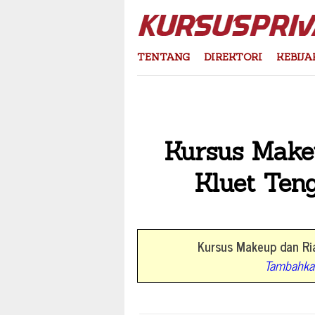
Skip
to
content
TENTANG
DIREKTORI
KEBIJA
Kursus Make
Kluet Ten
Kursus Makeup dan Ria
Tambahkan