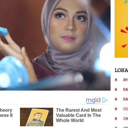
LOKA
AR
BA
BA
CI
CI