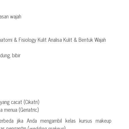
iasan wajah
atomi & Fisiology Kulit Analisa Kulit & Bentuk Wajah
dung, bibir
yang cacat (Cikatri)
a menua (Geriatric)
erbeda jika Anda mengambil kelas kursus makeup
as pengantin (
wedding makeup
).