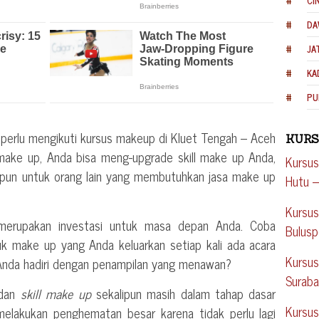
CI
DA
JA
KA
PU
perlu mengikuti kursus makeup di Kluet Tengah – Aceh
KURS
make up, Anda bisa meng-upgrade skill make up Anda,
Kursus
upun untuk orang lain yang membutuhkan jasa make up
Hutu –
Kursus
merupakan investasi untuk masa depan Anda. Coba
Bulus
k make up yang Anda keluarkan setiap kali ada acara
Kursus
 Anda hadiri dengan penampilan yang menawan?
Surab
 dan
skill make up
sekalipun masih dalam tahap dasar
Kursus
melakukan penghematan besar karena tidak perlu lagi