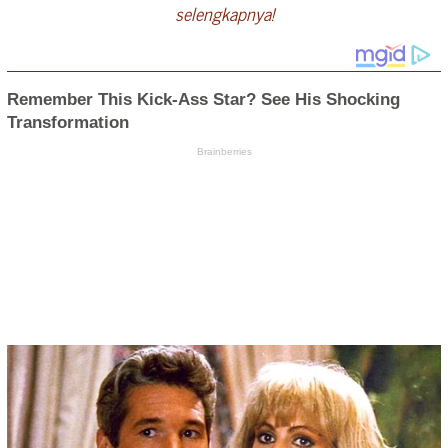
selengkapnya!