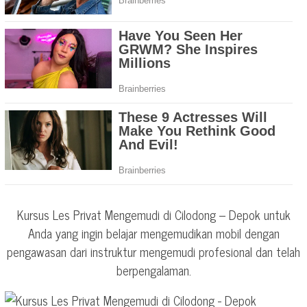
Kursus Les Privat Mengemudi di Cilodong – Depok untuk
Anda yang ingin belajar mengemudikan mobil dengan
pengawasan dari instruktur mengemudi profesional dan telah
berpengalaman.